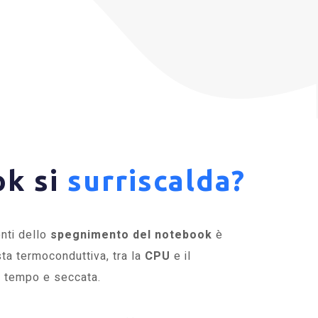
ok si
surriscalda?
nti dello
spegnimento del notebook
è
sta termoconduttiva, tra la
CPU
e il
ol tempo e seccata.