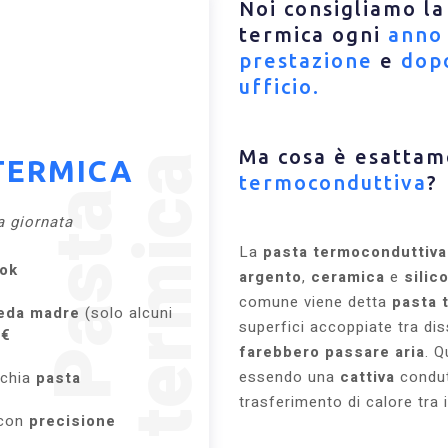
Noi consigliamo la
termica ogni
anno 
prestazione
e
dop
ufficio.
Ma cosa è esatta
a
TERMICA
termoconduttiva
?
P
a
s
t
a
t
e
r
m
i
c
a giornata
La
pasta termoconduttiva
ok
argento
,
ceramica
e
silic
comune viene detta
pasta 
eda madre
(solo alcuni
superfici accoppiate tra di
5€
farebbero passare aria
. Q
essendo una
cattiva
condutt
cchia
pasta
trasferimento di calore tra i
con
precisione