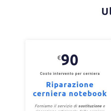
U
90
€
Costo intervento per cerniera
Riparazione
cerniera notebook
Forniamo il servizio di
sostituzione
e