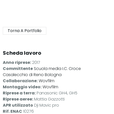
Torna A Portfolio
Scheda lavoro
Anno riprese:
2017
Committente
Scuola media I.C. Croce
Casalecchio di Reno Bologna
Collaborazione:
Wovfilm
Montaggio video:
Wovfilm
Riprese a terra:
Panasonic GH4, GH5
Riprese aeree:
Mattia Gazzotti
APR utilizzato
Dji Mavic pro
Rif. ENAC
10276