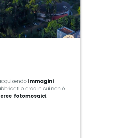
o, acquisendo
immagini
abbricati o aree in cui non è
aeree
,
fotomosaici
,