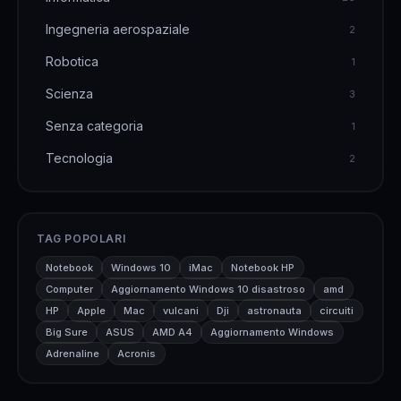
Ingegneria aerospaziale
2
Robotica
1
Scienza
3
Senza categoria
1
Tecnologia
2
TAG POPOLARI
Notebook
Windows 10
iMac
Notebook HP
Computer
Aggiornamento Windows 10 disastroso
amd
HP
Apple
Mac
vulcani
Dji
astronauta
circuiti
Big Sure
ASUS
AMD A4
Aggiornamento Windows
Adrenaline
Acronis