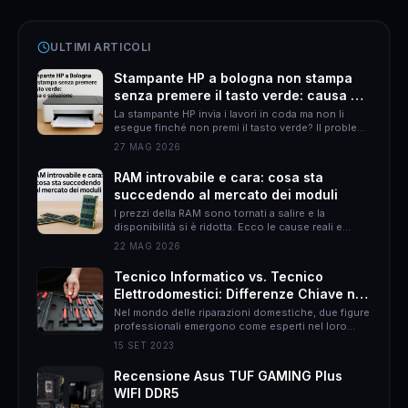
ULTIMI ARTICOLI
Stampante HP a bologna non stampa
senza premere il tasto verde: causa e
soluzione
La stampante HP invia i lavori in coda ma non li
esegue finché non premi il tasto verde? Il problema
è quasi sempre HP Smart. Ecco come risolverlo
27 MAG 2026
definitivamente.
RAM introvabile e cara: cosa sta
succedendo al mercato dei moduli
I prezzi della RAM sono tornati a salire e la
disponibilità si è ridotta. Ecco le cause reali e
come muoversi per non spendere il doppio.
22 MAG 2026
Tecnico Informatico vs. Tecnico
Elettrodomestici: Differenze Chiave nel
Mondo delle Riparazioni Domestiche
Nel mondo delle riparazioni domestiche, due figure
professionali emergono come esperti nel loro
campo: il tecnico informatico e il tecnico
15 SET 2023
elettrodomestici. Sebbene entrambi abbiano
l&#8217;obiettivo di risolvere problemi, le loro
Recensione Asus TUF GAMING Plus
responsabilità, approcci e persino il rapporto con
WIFI DDR5
il cliente possono essere molto diversi. In questo