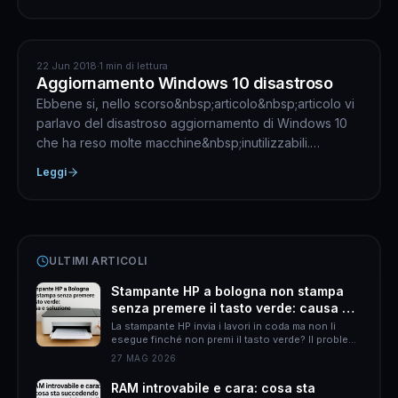
ASSISTENZA COMPUTER
22 Jun 2018
·
1 min di lettura
Aggiornamento Windows 10 disastroso
Ebbene si, nello scorso&nbsp;articolo&nbsp;articolo vi
parlavo del disastroso aggiornamento di Windows 10
che ha reso molte macchine&nbsp;inutilizzabili.
Confro...
Leggi
ULTIMI ARTICOLI
Stampante HP a bologna non stampa
senza premere il tasto verde: causa e
soluzione
La stampante HP invia i lavori in coda ma non li
esegue finché non premi il tasto verde? Il problema
è quasi sempre HP Smart. Ecco come risolverlo
27 MAG 2026
definitivamente.
RAM introvabile e cara: cosa sta