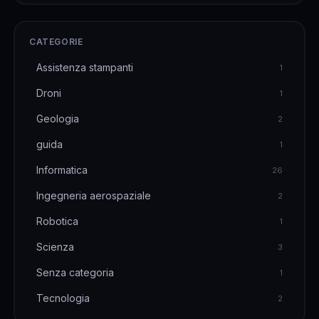
aveva &hellip;
CATEGORIE
Assistenza stampanti
1
Droni
1
Geologia
2
guida
1
Informatica
26
Ingegneria aerospaziale
2
Robotica
1
Scienza
3
Senza categoria
1
Tecnologia
2