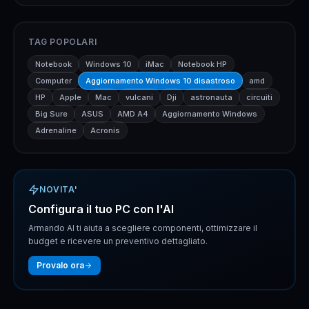
TAG POPOLARI
Notebook
Windows 10
iMac
Notebook HP
Computer
Aggiornamento Windows 10 disastroso
amd
HP
Apple
Mac
vulcani
Dji
astronauta
circuiti
Big Sure
ASUS
AMD A4
Aggiornamento Windows
Adrenaline
Acronis
NOVITA'
Configura il tuo PC con l'AI
Armando AI ti aiuta a scegliere componenti, ottimizzare il
budget e ricevere un preventivo dettagliato.
Provalo ora