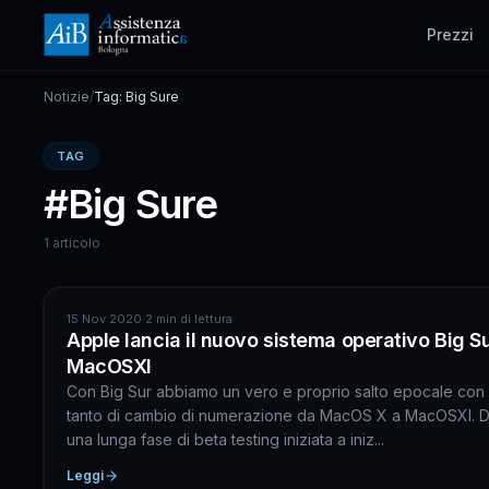
Prezzi
Notizie
/
Tag: Big Sure
TAG
#Big Sure
1 articolo
APPLE
15 Nov 2020
·
2 min di lettura
Apple lancia il nuovo sistema operativo Big S
MacOSXI
Con Big Sur abbiamo un vero e proprio salto epocale con
tanto di cambio di numerazione da MacOS X a MacOSXI. 
una lunga fase di beta testing iniziata a iniz...
Leggi