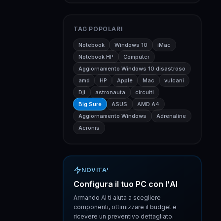
TAG POPOLARI
Notebook
Windows 10
iMac
Notebook HP
Computer
Aggiornamento Windows 10 disastroso
amd
HP
Apple
Mac
vulcani
Dji
astronauta
circuiti
Big Sure
ASUS
AMD A4
Aggiornamento Windows
Adrenaline
Acronis
NOVITA'
Configura il tuo PC con l'AI
Armando AI ti aiuta a scegliere
componenti, ottimizzare il budget e
ricevere un preventivo dettagliato.