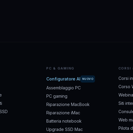
PC & GAMING
CORSI
Corsi i
Configuratore AI
NUOVO
Corso 
Assemblaggio PC
e
Webina
PC gaming
i
Siti int
Riparazione MacBook
 SSD
Consul
Riparazione iMac
Web ma
Batteria notebook
Pilota 
Upgrade SSD Mac