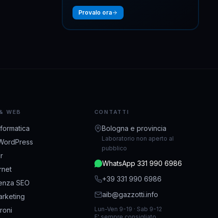
Provalo ora
 & WEB
CONTATTI
nformatica
Bologna e provincia
Laboratorio non aperto al
WordPress
pubblico
r
WhatsApp 331 990 6986
ernet
+39 331 990 6986
enza SEO
aib@gazzotti.info
rketing
Lun-Ven 9-19 · Sab 9-12
droni
E' sempre consigliato