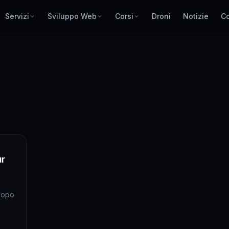
Servizi
Sviluppo Web
Corsi
Droni
Notizie
Co
ur
Dopo