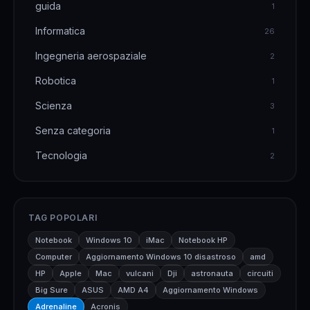
guida
1
Informatica
26
Ingegneria aerospaziale
2
Robotica
1
Scienza
3
Senza categoria
1
Tecnologia
2
TAG POPOLARI
Notebook
Windows 10
iMac
Notebook HP
Computer
Aggiornamento Windows 10 disastroso
amd
HP
Apple
Mac
vulcani
Dji
astronauta
circuiti
Big Sure
ASUS
AMD A4
Aggiornamento Windows
Adrenaline
Acronis