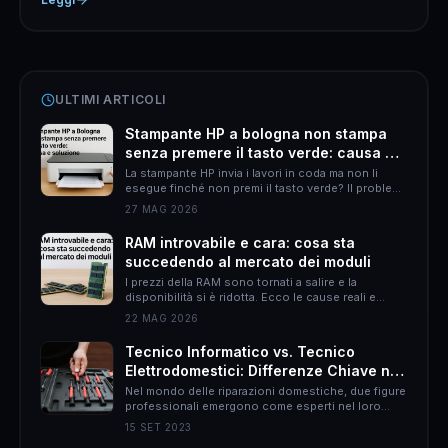
ULTIMI ARTICOLI
Stampante HP a bologna non stampa
senza premere il tasto verde: causa e
soluzione
La stampante HP invia i lavori in coda ma non li
esegue finché non premi il tasto verde? Il problema
è quasi sempre HP Smart. Ecco come risolverlo
27 MAG 2026
definitivamente.
RAM introvabile e cara: cosa sta
succedendo al mercato dei moduli
I prezzi della RAM sono tornati a salire e la
disponibilità si è ridotta. Ecco le cause reali e
come muoversi per non spendere il doppio.
22 MAG 2026
Tecnico Informatico vs. Tecnico
Elettrodomestici: Differenze Chiave nel
Mondo delle Riparazioni Domestiche
Nel mondo delle riparazioni domestiche, due figure
professionali emergono come esperti nel loro
campo: il tecnico informatico e il tecnico
15 SET 2023
elettrodomestici. Sebbene entrambi abbiano