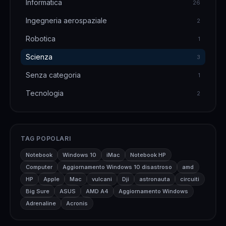
Informatica
26
Ingegneria aerospaziale
2
Robotica
1
Scienza
3
Senza categoria
1
Tecnologia
2
TAG POPOLARI
Notebook
Windows 10
iMac
Notebook HP
Computer
Aggiornamento Windows 10 disastroso
amd
HP
Apple
Mac
vulcani
Dji
astronauta
circuiti
Big Sure
ASUS
AMD A4
Aggiornamento Windows
Adrenaline
Acronis