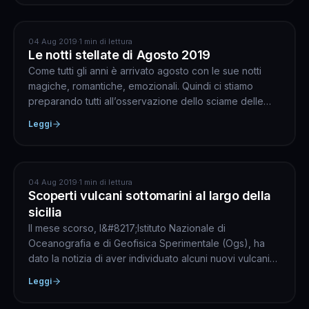
ASTRONOMIA
04 Aug 2019
·
1 min di lettura
Le notti stellate di Agosto 2019
Come tutti gli anni è arrivato agosto con le sue notti
magiche, romantiche, emozionali. Quindi ci stiamo
preparando tutti all’osservazione dello sciame delle
Pe...
Leggi
GEOLOGIA
04 Aug 2019
·
1 min di lettura
Scoperti vulcani sottomarini al largo della
sicilia
Il mese scorso, l&#8217;Istituto Nazionale di
Oceanografia e di Geofisica Sperimentale (Ogs), ha
dato la notizia di aver individuato alcuni nuovi vulcani
sottom...
Leggi