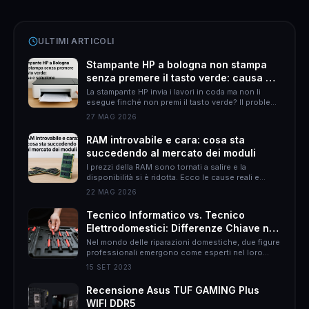
ULTIMI ARTICOLI
Stampante HP a bologna non stampa
senza premere il tasto verde: causa e
soluzione
La stampante HP invia i lavori in coda ma non li
esegue finché non premi il tasto verde? Il problema
è quasi sempre HP Smart. Ecco come risolverlo
27 MAG 2026
definitivamente.
RAM introvabile e cara: cosa sta
succedendo al mercato dei moduli
I prezzi della RAM sono tornati a salire e la
disponibilità si è ridotta. Ecco le cause reali e
come muoversi per non spendere il doppio.
22 MAG 2026
Tecnico Informatico vs. Tecnico
Elettrodomestici: Differenze Chiave nel
Mondo delle Riparazioni Domestiche
Nel mondo delle riparazioni domestiche, due figure
professionali emergono come esperti nel loro
campo: il tecnico informatico e il tecnico
15 SET 2023
elettrodomestici. Sebbene entrambi abbiano
l&#8217;obiettivo di risolvere problemi, le loro
Recensione Asus TUF GAMING Plus
responsabilità, approcci e persino il rapporto con
WIFI DDR5
il cliente possono essere molto diversi. In questo