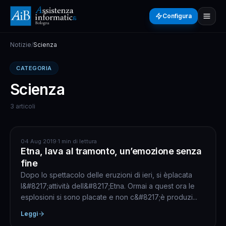
Configura
Notizie
/
Scienza
CATEGORIA
Scienza
3 articoli
GEOLOGIA
04 Aug 2019
·
1 min di lettura
Etna, lava al tramonto, un’emozione senza
fine
Dopo lo spettacolo delle eruzioni di ieri, si èplacata
l&#8217;attività dell&#8217;Etna. Ormai a quest ora le
esplosioni si sono placate e non c&#8217;è produzi...
Leggi