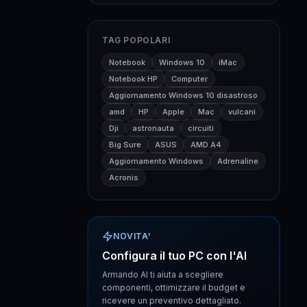
TAG POPOLARI
Notebook
Windows 10
iMac
Notebook HP
Computer
Aggiornamento Windows 10 disastroso
amd
HP
Apple
Mac
vulcani
Dji
astronauta
circuiti
Big Sure
ASUS
AMD A4
Aggiornamento Windows
Adrenaline
Acronis
NOVITA'
Configura il tuo PC con l'AI
Armando AI ti aiuta a scegliere
componenti, ottimizzare il budget e
ricevere un preventivo dettagliato.