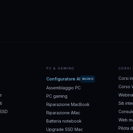
PC & GAMING
CORSI
Corsi i
Configuratore AI
NUOVO
Corso 
Assemblaggio PC
e
Webina
PC gaming
i
Siti int
Riparazione MacBook
 SSD
Consul
Riparazione iMac
Web ma
Batteria notebook
Pilota 
Upgrade SSD Mac