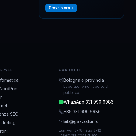
Provalo ora
 & WEB
CONTATTI
nformatica
Bologna e provincia
Laboratorio non aperto al
WordPress
pubblico
r
WhatsApp 331 990 6986
ernet
+39 331 990 6986
enza SEO
aib@gazzotti.info
rketing
Lun-Ven 9-19 · Sab 9-12
droni
E' sempre consigliato