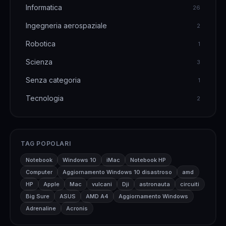
Informatica
26
Ingegneria aerospaziale
2
Robotica
1
Scienza
3
Senza categoria
1
Tecnologia
2
TAG POPOLARI
Notebook
Windows 10
iMac
Notebook HP
Computer
Aggiornamento Windows 10 disastroso
amd
HP
Apple
Mac
vulcani
Dji
astronauta
circuiti
Big Sure
ASUS
AMD A4
Aggiornamento Windows
Adrenaline
Acronis