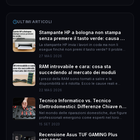
ULTIMI ARTICOLI
Stampante HP a bologna non stampa
senza premere il tasto verde: causa e
soluzione
La stampante HP invia i lavori in coda ma non li
esegue finché non premi il tasto verde? Il problema
è quasi sempre HP Smart. Ecco come risolverlo
27 MAG 2026
definitivamente.
RAM introvabile e cara: cosa sta
succedendo al mercato dei moduli
I prezzi della RAM sono tornati a salire e la
disponibilità si è ridotta. Ecco le cause reali e
come muoversi per non spendere il doppio.
22 MAG 2026
Tecnico Informatico vs. Tecnico
Elettrodomestici: Differenze Chiave nel
Mondo delle Riparazioni Domestiche
Nel mondo delle riparazioni domestiche, due figure
professionali emergono come esperti nel loro
campo: il tecnico informatico e il tecnico
15 SET 2023
elettrodomestici. Sebbene entrambi abbiano
l&#8217;obiettivo di risolvere problemi, le loro
Recensione Asus TUF GAMING Plus
responsabilità, approcci e persino il rapporto con