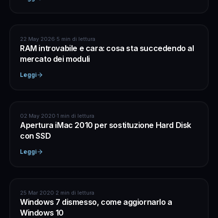
ASSISTENZA COMPUTER
22 May 2026
·
5 min di lettura
RAM introvabile e cara: cosa sta succedendo al
mercato dei moduli
Leggi
APPLE
02 May 2020
·
1 min di lettura
Apertura iMac 2010 per sostituzione Hard Disk
con SSD
Leggi
ASSISTENZA COMPUTER
25 Mar 2020
·
2 min di lettura
Windows 7 dismesso, come aggiornarlo a
Windows 10