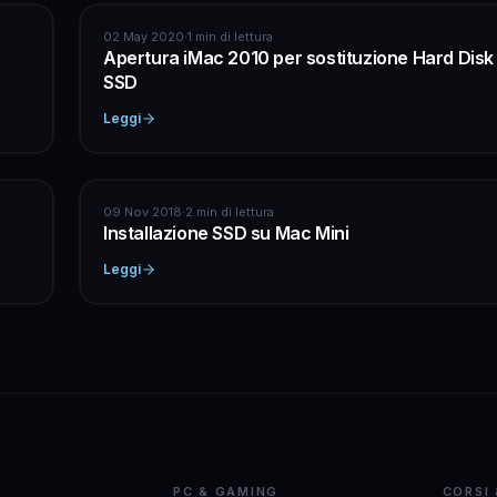
APPLE
02 May 2020
·
1 min di lettura
Apertura iMac 2010 per sostituzione Hard Disk
SSD
Leggi
APPLE
09 Nov 2018
·
2 min di lettura
Installazione SSD su Mac Mini
Leggi
PC & GAMING
CORSI