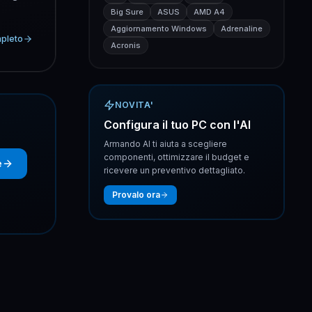
Big Sure
ASUS
AMD A4
Aggiornamento Windows
Adrenaline
mpleto
Acronis
NOVITA'
Configura il tuo PC con l'AI
Armando AI ti aiuta a scegliere
componenti, ottimizzare il budget e
e
ricevere un preventivo dettagliato.
Provalo ora