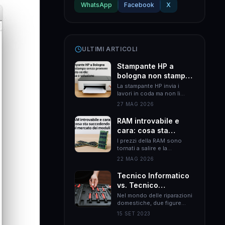
WhatsApp
Facebook
X
ULTIMI ARTICOLI
Stampante HP a
bologna non stampa
senza premere il
La stampante HP invia i
lavori in coda ma non li
tasto verde: causa e
esegue finché non premi il
soluzione
27 MAG 2026
tasto verde? Il problema è
quasi sempre HP Smart.
RAM introvabile e
Ecco come risolverlo
cara: cosa sta
definitivamente.
succedendo al
I prezzi della RAM sono
tornati a salire e la
mercato dei moduli
disponibilità si è ridotta.
22 MAG 2026
Ecco le cause reali e come
muoversi per non spendere
Tecnico Informatico
il doppio.
vs. Tecnico
Elettrodomestici:
Nel mondo delle riparazioni
domestiche, due figure
Differenze Chiave
professionali emergono
nel Mondo delle
15 SET 2023
come esperti nel loro
Riparazioni