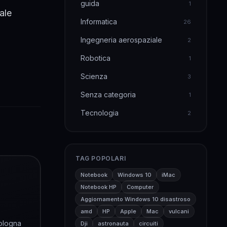
guida
1
ale
Informatica
26
Ingegneria aerospaziale
2
Robotica
1
Scienza
3
Senza categoria
1
Tecnologia
2
TAG POPOLARI
Notebook
Windows 10
iMac
Notebook HP
Computer
Aggiornamento Windows 10 disastroso
amd
HP
Apple
Mac
vulcani
Bologna
Dji
astronauta
circuiti