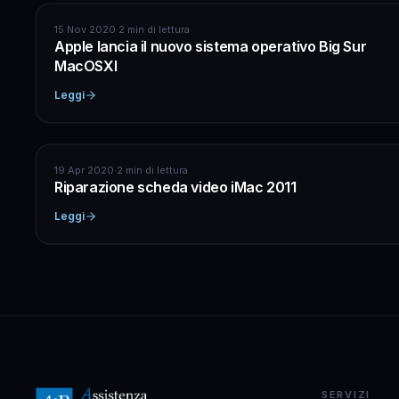
APPLE
15 Nov 2020
·
2 min di lettura
Apple lancia il nuovo sistema operativo Big Sur
MacOSXI
Leggi
APPLE
19 Apr 2020
·
2 min di lettura
Riparazione scheda video iMac 2011
Leggi
SERVIZI