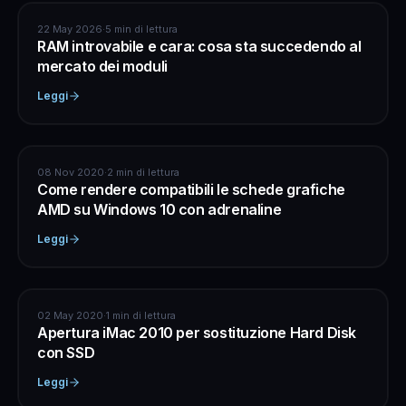
ASSISTENZA COMPUTER
22 May 2026
·
5 min di lettura
RAM introvabile e cara: cosa sta succedendo al
mercato dei moduli
Leggi
ASSISTENZA COMPUTER
08 Nov 2020
·
2 min di lettura
Come rendere compatibili le schede grafiche
AMD su Windows 10 con adrenaline
Leggi
APPLE
02 May 2020
·
1 min di lettura
Apertura iMac 2010 per sostituzione Hard Disk
con SSD
Leggi