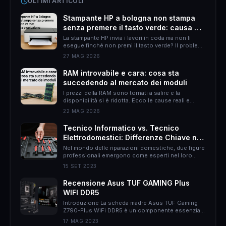
ULTIMI ARTICOLI
Stampante HP a bologna non stampa
senza premere il tasto verde: causa e
soluzione
La stampante HP invia i lavori in coda ma non li
esegue finché non premi il tasto verde? Il problema
è quasi sempre HP Smart. Ecco come risolverlo
27 MAG 2026
definitivamente.
RAM introvabile e cara: cosa sta
succedendo al mercato dei moduli
I prezzi della RAM sono tornati a salire e la
disponibilità si è ridotta. Ecco le cause reali e
come muoversi per non spendere il doppio.
22 MAG 2026
Tecnico Informatico vs. Tecnico
Elettrodomestici: Differenze Chiave nel
Mondo delle Riparazioni Domestiche
Nel mondo delle riparazioni domestiche, due figure
professionali emergono come esperti nel loro
campo: il tecnico informatico e il tecnico
15 SET 2023
elettrodomestici. Sebbene entrambi abbiano
l&#8217;obiettivo di risolvere problemi, le loro
Recensione Asus TUF GAMING Plus
responsabilità, approcci e persino il rapporto con
WIFI DDR5
il cliente possono essere molto diversi. In questo
articolo, proverò ad esporvi le differenze chiave tra
Introduzione La scheda madre Asus TUF Gaming
queste due &hellip;
Z790-Plus WiFi DDR5 è un componente essenziale
per gli appassionati di gaming che desiderano un
17 MAG 2023
sistema potente e affidabile. Con una serie di