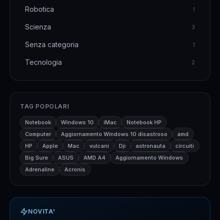
Robotica
1
Scienza
3
Senza categoria
1
Tecnologia
2
TAG POPOLARI
Notebook
Windows 10
iMac
Notebook HP
Computer
Aggiornamento Windows 10 disastroso
amd
HP
Apple
Mac
vulcani
Dji
astronauta
circuiti
Big Sure
ASUS
AMD A4
Aggiornamento Windows
Adrenaline
Acronis
NOVITA'