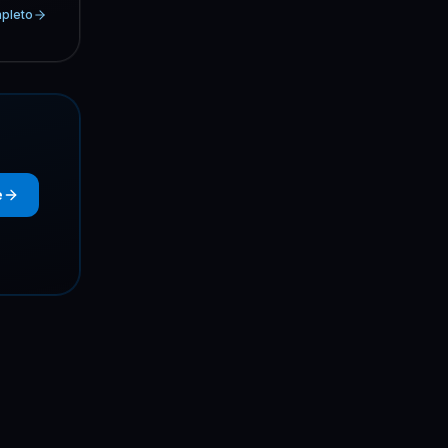
mpleto
e