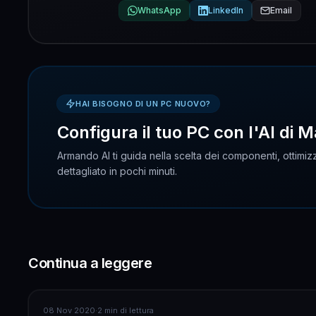
WhatsApp
LinkedIn
Email
HAI BISOGNO DI UN PC NUOVO?
Configura il tuo PC con l'AI di M
Armando AI ti guida nella scelta dei componenti, ottimizz
dettagliato in pochi minuti.
Continua a leggere
ASSISTENZA COMPUTER
08 Nov 2020
·
2 min di lettura