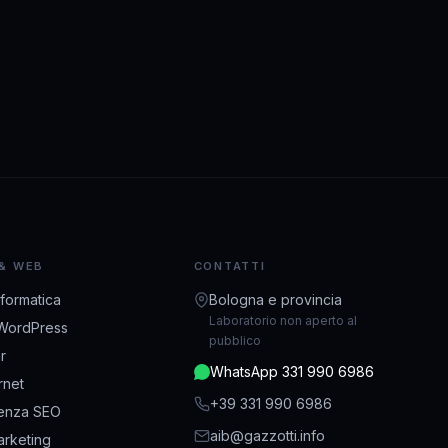
 & WEB
CONTATTI
nformatica
Bologna e provincia
Laboratorio non aperto al
WordPress
pubblico
r
WhatsApp 331 990 6986
ernet
+39 331 990 6986
enza SEO
aib@gazzotti.info
rketing