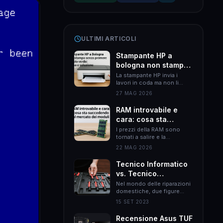
ULTIMI ARTICOLI
Stampante HP a
bologna non stampa
senza premere il
La stampante HP invia i
lavori in coda ma non li
tasto verde: causa e
esegue finché non premi il
soluzione
27 MAG 2026
tasto verde? Il problema è
quasi sempre HP Smart.
RAM introvabile e
Ecco come risolverlo
cara: cosa sta
definitivamente.
succedendo al
I prezzi della RAM sono
tornati a salire e la
mercato dei moduli
disponibilità si è ridotta.
22 MAG 2026
Ecco le cause reali e come
muoversi per non spendere
Tecnico Informatico
il doppio.
vs. Tecnico
Elettrodomestici:
Nel mondo delle riparazioni
domestiche, due figure
Differenze Chiave
professionali emergono
nel Mondo delle
15 SET 2023
come esperti nel loro
Riparazioni
campo: il tecnico
Recensione Asus TUF
Domestiche
informatico e il tecnico