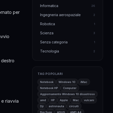
Informatica
26
ornato per
Ingegneria aerospaziale
2
Robotica
1
Scienza
3
avvio
Senza categoria
1
Tecnologia
2
c destro
TAG POPOLARI
Notebook
Windows 10
iMac
Notebook HP
Computer
Aggiornamento Windows 10 disastroso
amd
HP
Apple
Mac
vulcani
e riavvia
Dji
astronauta
circuiti
Big Sure
ASUS
AMD A4