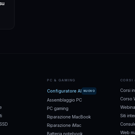
su
PC & GAMING
CORSI
Corsi i
Configuratore AI
NUOVO
Corso 
Assemblaggio PC
e
Webina
PC gaming
i
Siti int
Riparazione MacBook
 SSD
Consul
Riparazione iMac
Web ma
Batteria notebook