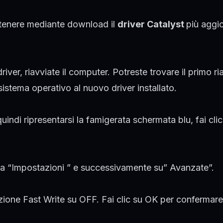
ottenere mediante download il
driver Catalyst
più aggi
river, riavviate il computer. Potreste trovare il primo ri
istema operativo al nuovo driver installato.
indi ripresentarsi la famigerata schermata blu, fai cli
heda “Impostazioni ” e successivamente su” Avanzate”.
ne Fast Write su OFF. Fai clic su OK per confermare 