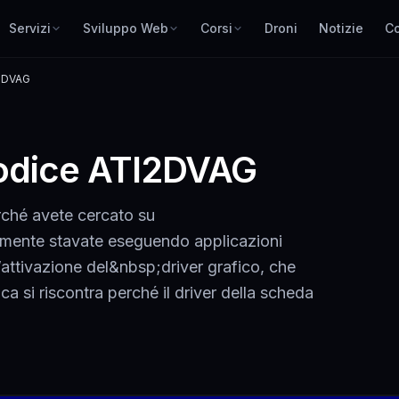
Servizi
Sviluppo Web
Corsi
Droni
Notizie
Co
I2DVAG
odice ATI2DVAG
erché avete cercato su
ente stavate eseguendo applicazioni
’attivazione del&nbsp;driver grafico, che
a si riscontra perché il driver della scheda